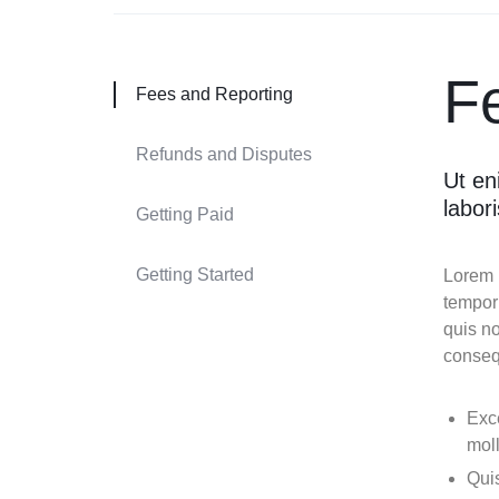
F
Fees and Reporting
Refunds and Disputes
Ut en
labor
Getting Paid
Getting Started
Lorem i
tempor
quis no
conseq
Exce
moll
Quis