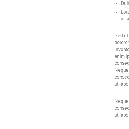
Duis
Lore
ut l
Sed ut 
dolore
invento
enim ip
conseq
Neque 
consec
ut lab
Neque 
consec
ut lab