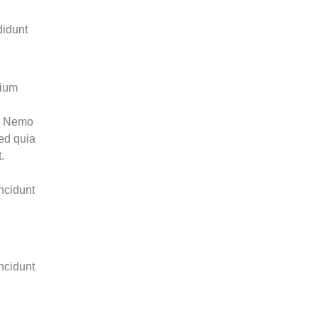
didunt
tium
o. Nemo
sed quia
.
ncidunt
ncidunt