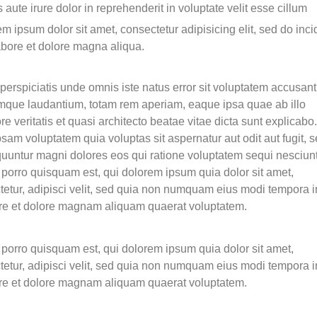
 aute irure dolor in reprehenderit in voluptate velit esse cillum
m ipsum dolor sit amet, consectetur adipisicing elit, sed do inci
abore et dolore magna aliqua.
perspiciatis unde omnis iste natus error sit voluptatem accusan
mque laudantium, totam rem aperiam, eaque ipsa quae ab illo
re veritatis et quasi architecto beatae vitae dicta sunt explicab
sam voluptatem quia voluptas sit aspernatur aut odit aut fugit, 
uuntur magni dolores eos qui ratione voluptatem sequi nesciunt
porro quisquam est, qui dolorem ipsum quia dolor sit amet,
tetur, adipisci velit, sed quia non numquam eius modi tempora i
ore et dolore magnam aliquam quaerat voluptatem.
porro quisquam est, qui dolorem ipsum quia dolor sit amet,
tetur, adipisci velit, sed quia non numquam eius modi tempora i
ore et dolore magnam aliquam quaerat voluptatem.