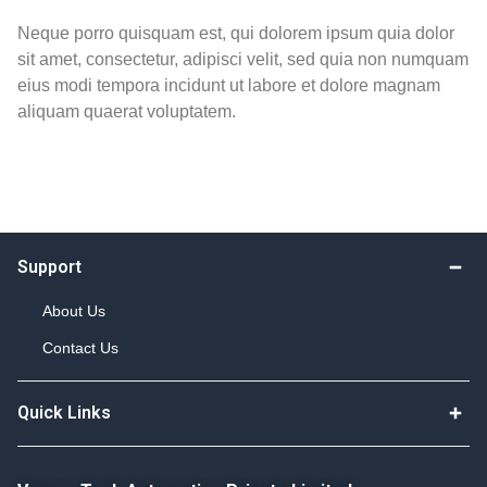
Neque porro quisquam est, qui dolorem ipsum quia dolor
sit amet, consectetur, adipisci velit, sed quia non numquam
eius modi tempora incidunt ut labore et dolore magnam
aliquam quaerat voluptatem.
Support
About Us
Contact Us
Quick Links