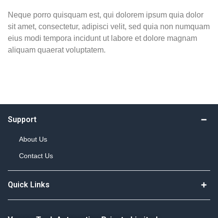
Neque porro quisquam est, qui dolorem ipsum quia dolor
sit amet, consectetur, adipisci velit, sed quia non numquam
eius modi tempora incidunt ut labore et dolore magnam
aliquam quaerat voluptatem.
Support
About Us
Contact Us
Quick Links