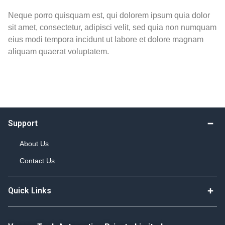
Neque porro quisquam est, qui dolorem ipsum quia dolor
sit amet, consectetur, adipisci velit, sed quia non numquam
eius modi tempora incidunt ut labore et dolore magnam
aliquam quaerat voluptatem.
Support
About Us
Contact Us
Quick Links