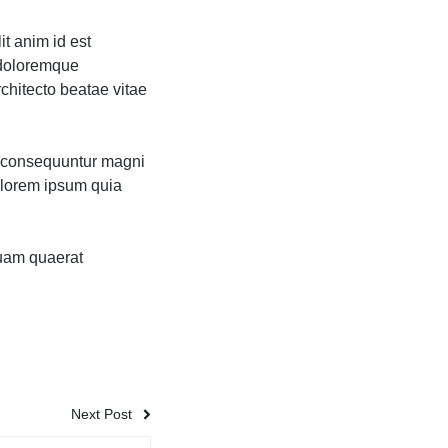
it anim id est
 doloremque
rchitecto beatae vitae
ia consequuntur magni
olorem ipsum quia
uam quaerat
Next Post