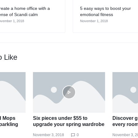
reate a home office with a
5 easy ways to boost your
ense of Scandi calm
emotional fitness
vember 1, 2018
November 1, 2018
o Like
d Mops
Six pieces under $55 to
Discover gr
parkling
upgrade your spring wardrobe
every roo
November 3, 2018
0
November 3, 2