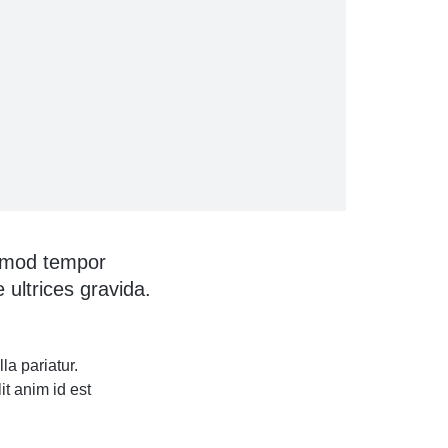
usmod tempor
 ultrices gravida.
la pariatur.
it anim id est