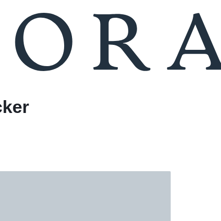
Compare
Seller Login
cker