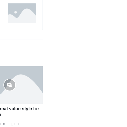
eat value style for
m
018
0