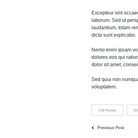
Excepteur sint occaeca
laborum. Sed ut pers
laudantium, totam rem
dicta sunt explicabo.
Nemo enim ipsam volu
dolores eos qui rati
dolor sit amet, consect
Sed quia non numqua
voluptatem.
Cell Phones
D
Previous Post