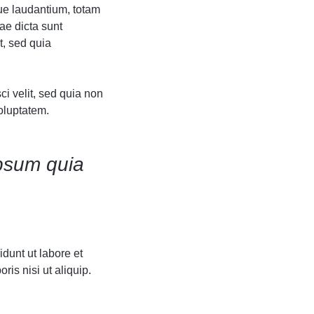
ue laudantium, totam
ae dicta sunt
t, sed quia
i velit, sed quia non
oluptatem.
psum quia
dunt ut labore et
is nisi ut aliquip.