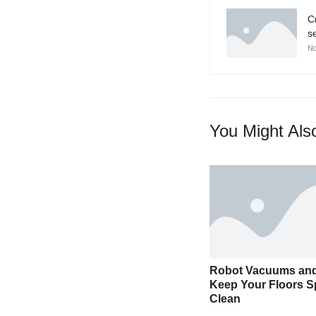
C
s
No
You Might Als
Robot Vacuums an
Keep Your Floors S
Clean