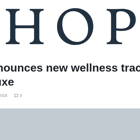
nnounces new wellness tra
uxe
2018
0