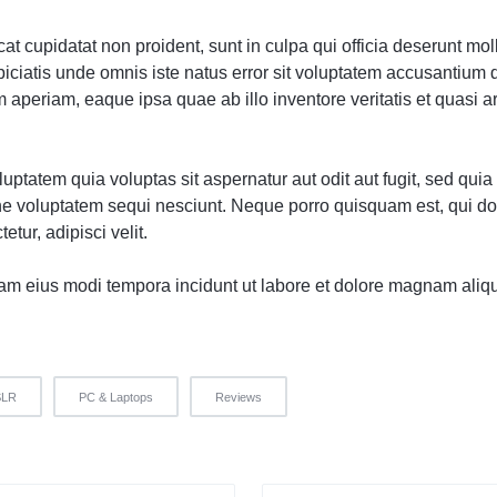
t cupidatat non proident, sunt in culpa qui officia deserunt moll
piciatis unde omnis iste natus error sit voluptatem accusantium
 aperiam, eaque ipsa quae ab illo inventore veritatis et quasi a
ptatem quia voluptas sit aspernatur aut odit aut fugit, sed qu
one voluptatem sequi nesciunt. Neque porro quisquam est, qui d
etur, adipisci velit.
m eius modi tempora incidunt ut labore et dolore magnam aliq
SLR
PC & Laptops
Reviews